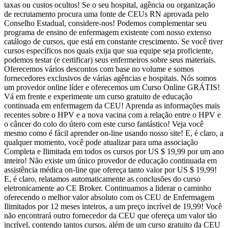
taxas ou custos ocultos! Se o seu hospital, agência ou organização
de recrutamento procura uma fonte de CEUs RN aprovada pelo
Conselho Estadual, considere-nos! Podemos complementar seu
programa de ensino de enfermagem existente com nosso extenso
catálogo de cursos, que está em constante crescimento. Se você tiver
cursos específicos nos quais exija que sua equipe seja proficiente,
podemos testar (e certificar) seus enfermeiros sobre seus materiais.
Oferecemos vários descontos com base no volume e somos
fornecedores exclusivos de várias agências e hospitais. Nós somos
um provedor online líder e oferecemos um Curso Online GRÁTIS!
Vá em frente e experimente um curso gratuito de educação
continuada em enfermagem da CEU! Aprenda as informações mais
recentes sobre o HPV e a nova vacina com a relação entre o HPV e
o câncer do colo do útero com este curso fantástico! Veja você
mesmo como é fácil aprender on-line usando nosso site! E, é claro, a
qualquer momento, você pode atualizar para uma associação
Completa e Ilimitada em todos os cursos por US $ 19,99 por um ano
inteiro! Não existe um único provedor de educação continuada em
assistência médica on-line que ofereça tanto valor por US $ 19,99!
E, é claro, relatamos automaticamente as conclusões do curso
eletronicamente ao CE Broker. Continuamos a liderar o caminho
oferecendo o melhor valor absoluto com os CEU de Enfermagem
Ilimitados por 12 meses inteiros, a um preço incrível de 19,99! Você
não encontrará outro fornecedor da CEU que ofereça um valor tão
incrível, contendo tantos cursos, além de um curso gratuito da CEU