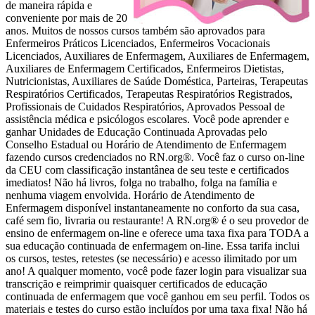
de maneira rápida e
conveniente por mais de 20
anos. Muitos de nossos cursos também são aprovados para
Enfermeiros Práticos Licenciados, Enfermeiros Vocacionais
Licenciados, Auxiliares de Enfermagem, Auxiliares de Enfermagem,
Auxiliares de Enfermagem Certificados, Enfermeiros Dietistas,
Nutricionistas, Auxiliares de Saúde Doméstica, Parteiras, Terapeutas
Respiratórios Certificados, Terapeutas Respiratórios Registrados,
Profissionais de Cuidados Respiratórios, Aprovados Pessoal de
assistência médica e psicólogos escolares. Você pode aprender e
ganhar Unidades de Educação Continuada Aprovadas pelo
Conselho Estadual ou Horário de Atendimento de Enfermagem
fazendo cursos credenciados no RN.org®. Você faz o curso on-line
da CEU com classificação instantânea de seu teste e certificados
imediatos! Não há livros, folga no trabalho, folga na família e
nenhuma viagem envolvida. Horário de Atendimento de
Enfermagem disponível instantaneamente no conforto da sua casa,
café sem fio, livraria ou restaurante! A RN.org® é o seu provedor de
ensino de enfermagem on-line e oferece uma taxa fixa para TODA a
sua educação continuada de enfermagem on-line. Essa tarifa inclui
os cursos, testes, retestes (se necessário) e acesso ilimitado por um
ano! A qualquer momento, você pode fazer login para visualizar sua
transcrição e reimprimir quaisquer certificados de educação
continuada de enfermagem que você ganhou em seu perfil. Todos os
materiais e testes do curso estão incluídos por uma taxa fixa! Não há