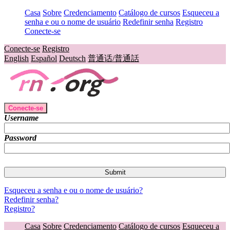
Casa
Sobre
Credenciamento
Catálogo de cursos
Esqueceu a
senha e ou o nome de usuário
Redefinir senha
Registro
Conecte-se
Conecte-se
Registro
English
Español
Deutsch
普通话/普通話
Conecte-se
Username
Password
Esqueceu a senha e ou o nome de usuário?
Redefinir senha?
Registro?
Casa
Sobre
Credenciamento
Catálogo de cursos
Esqueceu a