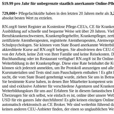
$19.99 pro Jahr für unbegrenzte staatlich anerkannte Online-Pf
729,000+
Pflegefachkräfte haben in den letzten 20 Jahren mehr als
3,
absolut besten Wert zu erzielen.
RN.org® bietet Register
an Kostenlose Pflege-CEUs, CE für Krankens
Ausbildung auf schnelle und bequeme Weise seit über 20 Jahren. Viel
Berufskrankenschwestern, Krankenpflegehelfer, Krankenpfleger, zerti
zertifizierte Atemtherapeuten, registrierte Atemtherapeuten, Atemwe
Schulpsychologen. Sie können vom State Board anerkannte Weiterbil
akkreditierte Kurse auf RN.org® belegen. Sie absolvieren den CEU-Onl
von der Arbeit, keine Zeit von Ihrer Familie und keine Reisekosten.
Buchhandlung oder im Restaurant verfügbar! RN.org® ist Ihr Online
Weiterbildung in der Krankenpflege. Diese eine Rate beinhaltet die Kur
können sich jederzeit anmelden, um Ihr Protokoll anzuzeigen und alle
Kursmaterialien und Tests sind zum Pauschalpreis enthalten ! Es gi
sucht, die vom State Board genehmigt wurde, ziehen Sie uns in Bet
Sie bestimmte Kurse haben, in denen Ihre Mitarbeiter kompetent sein
und sind exklusive Anbieter für verschiedene Agenturen und Krank
Weiterbildungskurs für uns aus! Erfahren Sie in diesem fantastisc
Überzeugen Sie sich selbst, wie einfach es ist, online über unsere We
USD für ein ganzes Jahr durchführen! Es gibt keinen einzigen Online
automatisch elektronisch an CE Broker. Wir sind weiterhin führend d
keinen anderen CEU-Anbieter finden, der einen so unglaublichen Wert