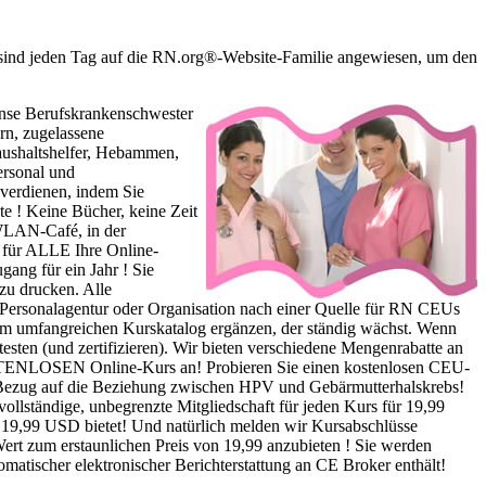
 sind jeden Tag auf die RN.org®-Website-Familie angewiesen, um den
ense Berufskrankenschwester
rn, zugelassene
Haushaltshelfer, Hebammen,
ersonal und
verdienen, indem Sie
te ! Keine Bücher, keine Zeit
 WLAN-Café, in der
 für ALLE Ihre Online-
gang für ein Jahr ! Sie
 zu drucken. Alle
e Personalagentur oder Organisation nach einer Quelle für RN CEUs
rem umfangreichen Kurskatalog ergänzen, der ständig wächst. Wenn
sten (und zertifizieren). Wir bieten verschiedene Mengenrabatte an
KOSTENLOSEN Online-Kurs an! Probieren Sie einen kostenlosen CEU-
in Bezug auf die Beziehung zwischen HPV und Gebärmutterhalskrebs!
 vollständige, unbegrenzte Mitgliedschaft für jeden Kurs für 19,99
r 19,99 USD bietet! Und natürlich melden wir Kursabschlüsse
ert zum erstaunlichen Preis von 19,99 anzubieten ! Sie werden
matischer elektronischer Berichterstattung an CE Broker enthält!