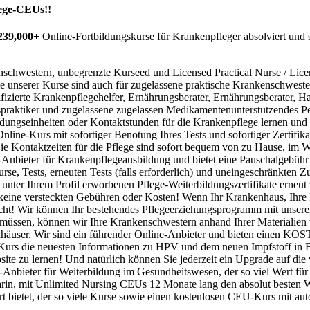
lege-CEUs!!
239,000+
Online-Fortbildungskurse für Krankenpfleger absolviert und
chwestern, unbegrenzte Kurseed und Licensed Practical Nurse / Lic
e unserer Kurse sind auch für zugelassene praktische Krankenschweste
fizierte Krankenpflegehelfer, Ernährungsberater, Ernährungsberater, 
gspraktiker und zugelassene zugelassen Medikamentenunterstützendes P
dungseinheiten oder Kontaktstunden für die Krankenpflege lernen und 
ine-Kurs mit sofortiger Benotung Ihres Tests und sofortiger Zertifika
 Die Kontaktzeiten für die Pflege sind sofort bequem von zu Hause, im
-Anbieter für Krankenpflegeausbildung und bietet eine Pauschalgebühr
se, Tests, erneuten Tests (falls erforderlich) und uneingeschränkten Zu
 unter Ihrem Profil erworbenen Pflege-Weiterbildungszertifikate erneut
bt keine versteckten Gebühren oder Kosten! Wenn Ihr Krankenhaus, Ihr
racht! Wir können Ihr bestehendes Pflegeerziehungsprogramm mit unse
 müssen, können wir Ihre Krankenschwestern anhand Ihrer Materialien te
enhäuser. Wir sind ein führender Online-Anbieter und bieten einen 
hen Kurs die neuesten Informationen zu HPV und dem neuen Impfstoff 
bsite zu lernen! Und natürlich können Sie jederzeit ein Upgrade auf die
-Anbieter für Weiterbildung im Gesundheitswesen, der so viel Wert fü
arin, mit Unlimited Nursing CEUs 12 Monate lang den absolut besten W
 bietet, der so viele Kurse sowie einen kostenlosen CEU-Kurs mit auto